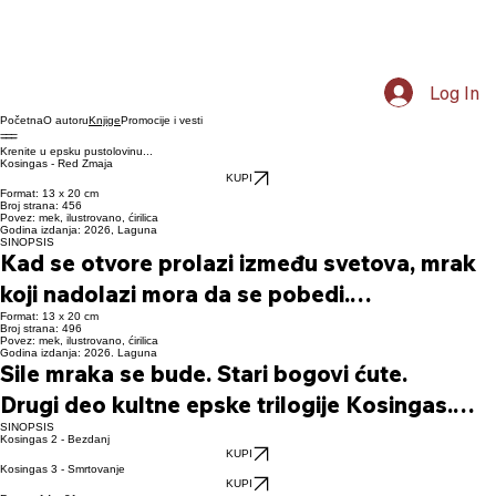
Log In
Početna
O autoru
Promocije i vesti
Knjige
Krenite u epsku pustolovinu...
Kosingas - Red Zmaja
KUPI
Format: 13 x 20 cm
Broj strana: 456
Povez: mek, ilustrovano, ćirilica
Godina izdanja: 2026, Laguna
SINOPSIS
Kad se otvore prolazi između svetova, mrak 
koji nadolazi mora da se pobedi.

Format: 13 x 20 cm
Prvi deo kultne epske trilogije Kosingas

Broj strana: 496
Povez: mek, ilustrovano, ćirilica
Zemlji prete dva zla: jedno dolazi sa istoka, 
Godina izdanja: 2026. Laguna
Sile mraka se bude. Stari bogovi ćute.

pod osmanlijskim barjacima sultana Murata, 
Drugi deo kultne epske trilogije Kosingas.

a drugo nadire iz utrobe zemlje, gde jača sila 
SINOPSIS
U Bezdanju, nastavku velike i krajnje 
Kosingas 2 - Bezdanj
starija od carstava, vera i ljudi. U Adu sve 
KUPI
neizvesne avanture, otvara se fascinantan 
Kosingas 3 - Smrtovanje
ključa od hordi neljudi i demona kojima 
KUPI